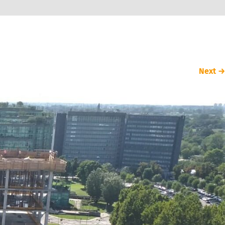
Next
→