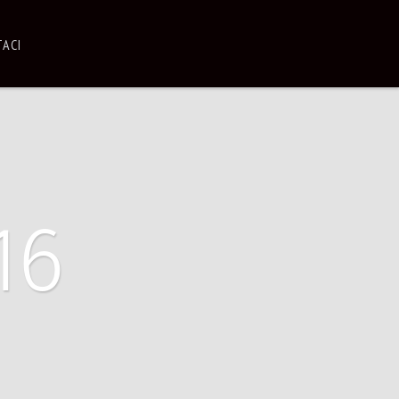
ACI
16