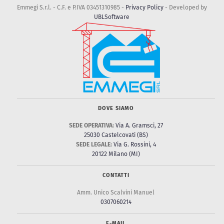
Emmegi S.r.l. - C.F. e P.IVA 03451310985 -
Privacy Policy
- Developed by
UBLSoftware
DOVE SIAMO
SEDE OPERATIVA:
Via A. Gramsci, 27
25030 Castelcovati (BS)
SEDE LEGALE:
Via G. Rossini, 4
20122 Milano (MI)
CONTATTI
Amm. Unico Scalvini Manuel
0307060214
E-MAIL